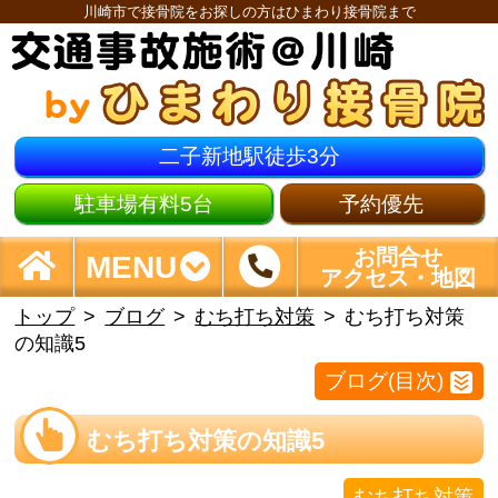
川崎市で接骨院をお探しの方はひまわり接骨院まで
二子新地駅徒歩3分
駐車場有料5台
予約優先
お問合せ
MENU
アクセス・地図
トップ
ブログ
むち打ち対策
むち打ち対策
の知識5
ブログ(目次)
むち打ち対策の知識5
むち打ち対策