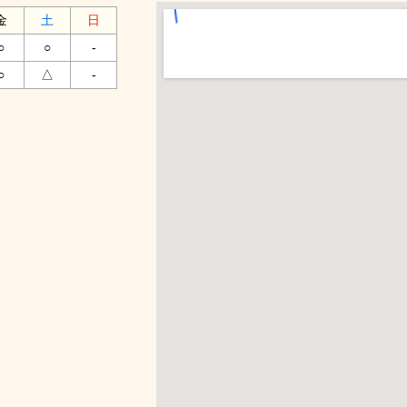
金
土
日
○
○
-
○
△
-