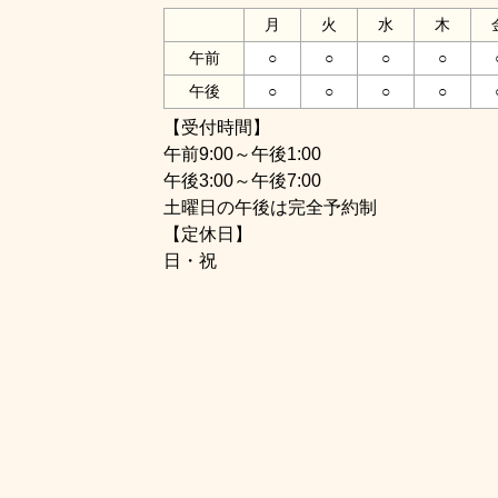
月
火
水
木
午前
○
○
○
○
午後
○
○
○
○
【受付時間】
午前9:00～午後1:00
午後3:00～午後7:00
土曜日の午後は完全予約制
【定休日】
日・祝