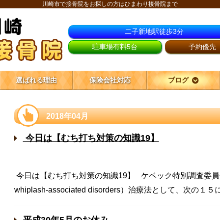
川崎市で接骨院をお探しの方はひまわり接骨院まで
二子新地駅徒歩3分
駐車場有料5台
予約優先
選ばれる理由
保険会社対応
ブログ
2018年04月
今日は【むち打ち対策の知識19】
今日は【むち打ち対策の知識19】 ケベック特別調査委
whiplash-associated disorders）治療法として、次
平成30年5月のお休み