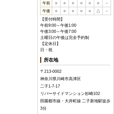
○
○
○
○
○
○
-
午前
○
○
○
○
○
△
-
午後
【受付時間】
午前9:00～午後1:00
午後3:00～午後7:00
土曜日の午後は完全予約制
【定休日】
日・祝
所在地
〒213-0002
神奈川県川崎市高津区
二子1-7-17
リバーサイドマンション杉崎102
田園都市線・大井町線 二子新地駅徒歩
3分