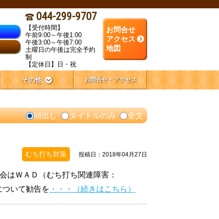
044-299-9707
【受付時間】
お問合せ
午前9:00～午後1:00
アクセス
午後3:00～午後7:00
地図
土曜日の午後は完全予約
制
【定休日】日・祝
その他
お問合せ・アクセス
頭出し
タイトルのみ
全文
むち打ち対策
投稿日：2018年04月27日
員会はＷＡＤ（むち打ち関連障害：
の１５について勧告を
・・・（続きはこちら）