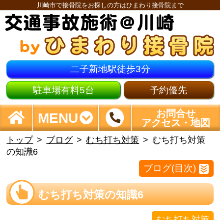
川崎市で接骨院をお探しの方はひまわり接骨院まで
二子新地駅徒歩3分
駐車場有料5台
予約優先
お問合せ
MENU
アクセス・地図
トップ
ブログ
むち打ち対策
むち打ち対策
の知識6
ブログ(目次)
むち打ち対策の知識6
むち打ち対策