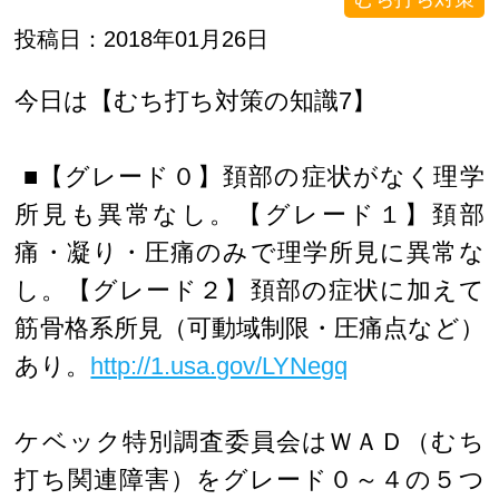
投稿日：2018年01月26日
今日は【むち打ち対策の知識7】
■【グレード０】頚部の症状がなく理学
所見も異常なし。【グレード１】頚部
痛・凝り・圧痛のみで理学所見に異常な
し。【グレード２】頚部の症状に加えて
筋骨格系所見（可動域制限・圧痛点など）
あり。
http://1.usa.gov/LYNegq
ケベック特別調査委員会はＷＡＤ（むち
打ち関連障害）をグレード０～４の５つ