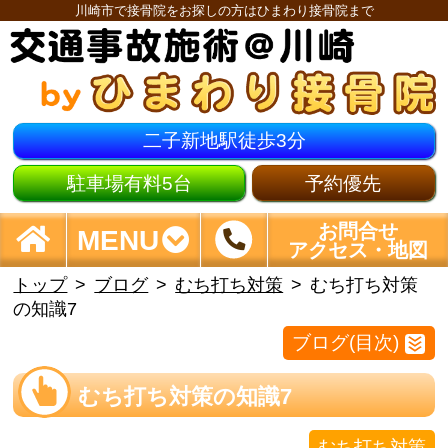
川崎市で接骨院をお探しの方はひまわり接骨院まで
二子新地駅徒歩3分
駐車場有料5台
予約優先
お問合せ
MENU
アクセス・地図
トップ
ブログ
むち打ち対策
むち打ち対策
の知識7
ブログ(目次)
むち打ち対策の知識7
むち打ち対策